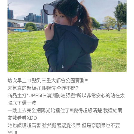
這次早上11點到三重大都會公園實測!!!
天氣真的超級好 眼睛完全睜不開?
商品主打*UPF50+澳洲防曬認證*所以非常安心的站在太
陽底下曬一波
一戴上去完全把陽光給擋住了!!!變得超級清楚 我還給朋
友戴看看XDD
她也讚嘆超厲害 雖然戴著感覺很呆 但是寧願呆也不要
黑!!!!