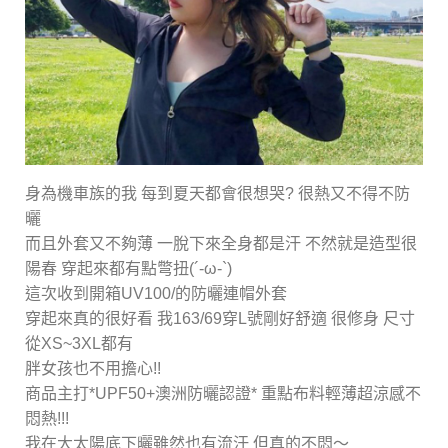
身為機車族的我 每到夏天都會很想哭? 很熱又不得不防
曬
而且外套又不夠薄 一脫下來全身都是汗 不然就是造型很
陽春 穿起來都有點彆扭(´-ω-`)
這次收到開箱UV100/的防曬連帽外套
穿起來真的很好看 我163/69穿L號剛好舒適 很修身 尺寸
從XS~3XL都有
胖女孩也不用擔心!!
商品主打*UPF50+澳洲防曬認證* 重點布料輕薄超涼感不
悶熱!!!
我在大太陽底下曬雖然也有流汗 但真的不悶～