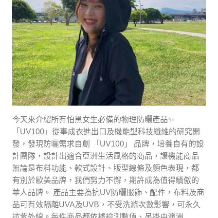
今天來介紹所有怕黑女生必備的物理防曬產品✨
「UV100」從事成衣進出口及機能型科技纖維的研究開
發，發現防曬需求自創 「UV100」 品牌，培養自有的設
計團隊，設計出適合亞洲生活風格的商品，讓機能商品
無論是布料功能、款式設計、版型線條及顏色表現，都
有別於歐美品牌，我們努力不懈，期許成為值得驕傲的
華人品牌。 產品主要為抗UV防曬服飾、配件，布料及商
品可有效隔離UVA及UVB，不受洗滌次數影響，可永久
抗紫外線。每件商品都依據檢測數值、吊掛由澳洲