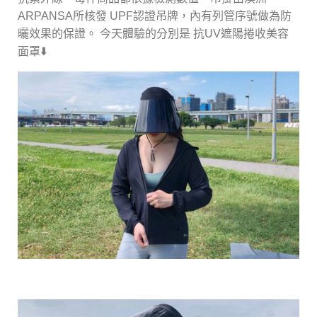
ARPANSA所核發 UPF認證吊牌，內有列管序號做為防
曬效果的保證。 今天體驗的分別是 抗UV遮陽捲收美容
面罩⬇️