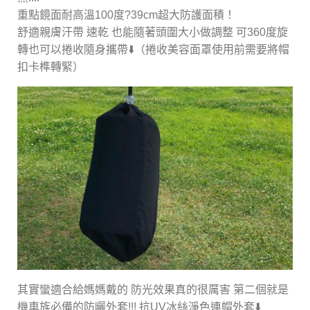
重點鏡面耐高溫100度?39cm超大防護面積！
舒適親膚汗帶 速乾 也能隨著頭圍大小做調整 可360度旋
轉也可以捲收隨身攜帶⬇️（捲收美容面罩使用前需要將帽
扣卡榫轉緊）
其實蠻適合給媽媽戴的 防光效果真的很厲害 第二個就是
機車族必備的防曬外套!!! 抗UV冰絲淨色連帽外套⬇️