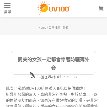
Skip
to
選單
content
愛美的女孩一定都會穿著防曬薄外套
Home
/
口碑推薦
-
外套
愛美的女孩一定都會穿著防曬薄外
套
by
護理師-林O靜
2021.8.13
此次非常感謝UV100給醫護人員免費提供體驗！
近幾年台灣的夏天，真的非常的炎熱，對於騎車上下班
的通勤朋友們而言，如果沒有做好適當的防曬，是非常
容易曬傷、曬黑的，愛美的女孩一定都會穿著防曬薄外