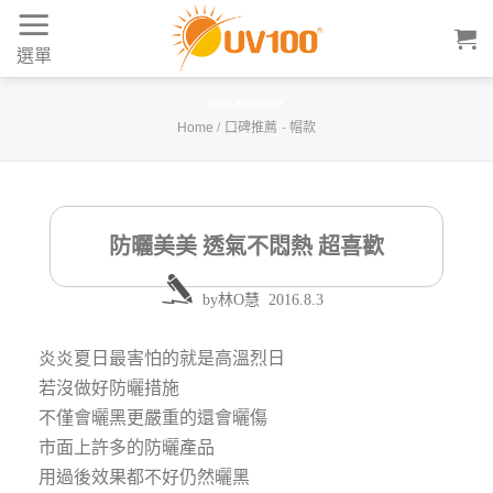
Skip
to
選單
content
防曬美美 透氣不悶熱 超喜歡
Home
/
口碑推薦
-
帽款
防曬美美 透氣不悶熱 超喜歡
by
林O慧
2016.8.3
炎炎夏日最害怕的就是高溫烈日
若沒做好防曬措施
不僅會曬黑更嚴重的還會曬傷
市面上許多的防曬產品
用過後效果都不好仍然曬黑