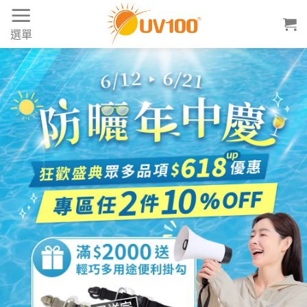
Skip
to
選單
content