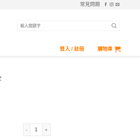
常見問題
搜
尋
關
鍵
登入 / 註冊
購物車
字:
女
抗UV-寬襬垂墜罩衫外套-女 數量