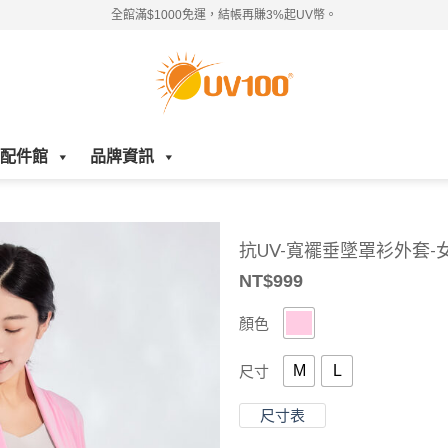
全館滿$1000免運，結帳再賺3%起UV幣。
配件館
品牌資訊
抗UV-寬襬垂墜罩衫外套-
NT$
999
顏色
M
L
尺寸
尺寸表