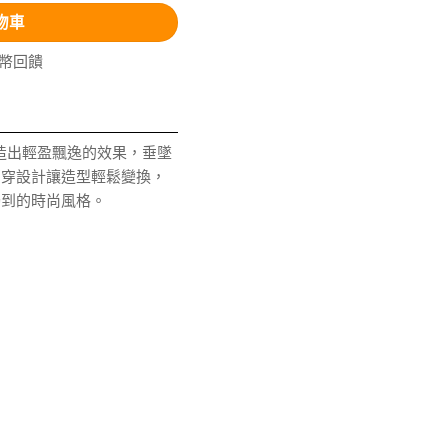
物車
V幣回饋
造出輕盈飄逸的效果，垂墜
兩穿設計讓造型輕鬆變換，
獨到的時尚風格。