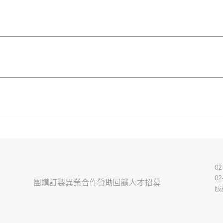
02
02
團購訂製
異業合作
贊助回饋
人才招募
服