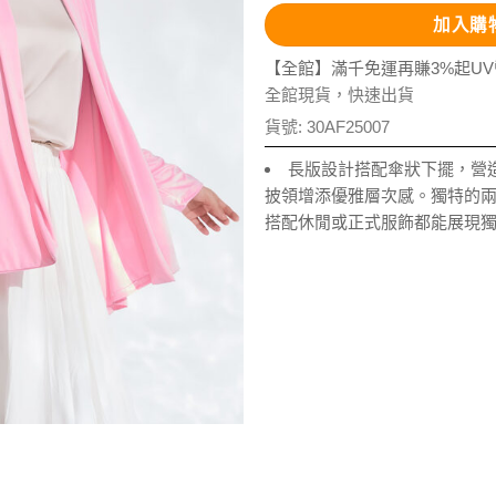
加入購
【全館】滿千免運再賺3%起U
全館現貨，快速出貨
貨號:
30AF25007
長版設計搭配傘狀下擺，營
披領增添優雅層次感。獨特的
搭配休閒或正式服飾都能展現