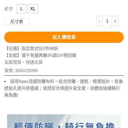
L
XL
尺寸
抗UV-Apex
尺寸表
加入購物車
【任選】指定款式任2件88折
【全館】滿千免運再賺3%起UV幣回饋
全館現貨，快速出貨
貨號:
30AG25098
採用Apex涼感防曬布料，結合防曬、速乾、輕便設計，背後
透氣孔提升舒適感；夜間反光條提升安全度，自體收納讓騎行
無負擔!