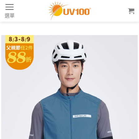
Skip
to
選單
content