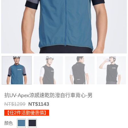
抗UV-Apex涼感速乾防潑自行車背心-男
Original
Current
NT$
1299
NT$
1143
price
price
【任2件活動優惠價】
was:
is:
NT$1299.
NT$1143.
顏色