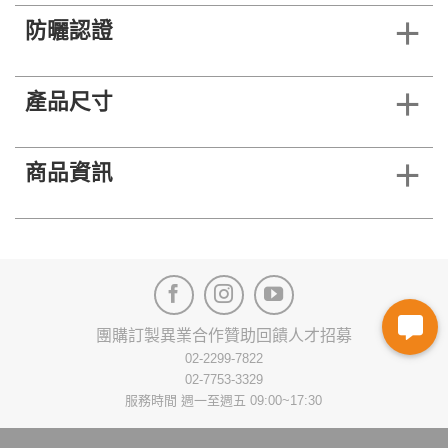
防曬認證
產品尺寸
商品資訊
團購訂製
異業合作
贊助回饋
人才招募
02-2299-7822
02-7753-3329
服務時間 週一至週五 09:00~17:30