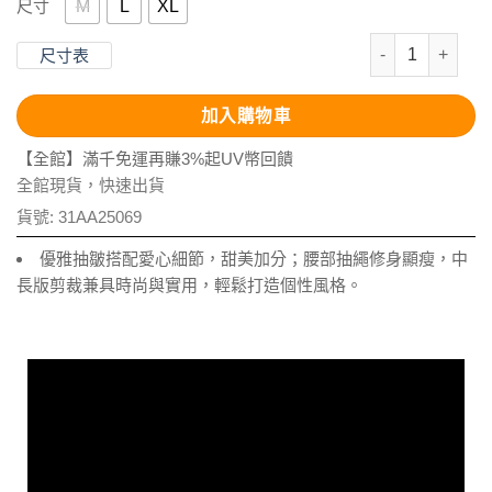
M
L
XL
尺寸
Aurelia-霓
尺寸表
加入購物車
【全館】滿千免運再賺3%起UV幣回饋
全館現貨，快速出貨
貨號:
31AA25069
優雅抽皺搭配愛心細節，甜美加分；腰部抽繩修身顯瘦，中
長版剪裁兼具時尚與實用，輕鬆打造個性風格。