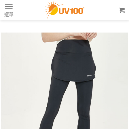
Skip
to
選單
content