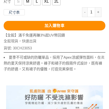
S
M
L
XL
2L
尺寸
抗UV-Apex
尺寸表
加入購物車
【全館】滿千免運再賺3%起UV幣回饋
全館現貨，快速出貨
貨號:
30CH23053
夏季不可或缺的防曬單品，採用了Apex涼感彈性面料，在炎
熱的夏天保持涼爽舒適。褲子和裙子的假兩件式設計，既有褲
子的舒適，又有裙子的優雅，打造完美穿搭。