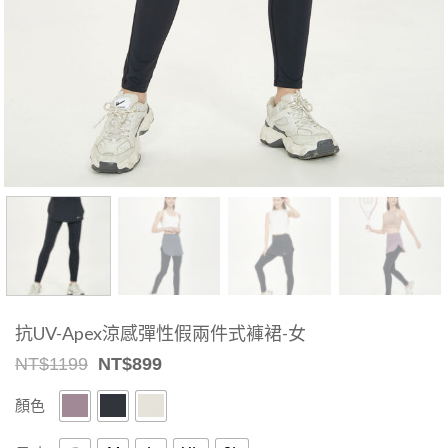
抗UV-Apex涼感彈性假兩件式褲裙-女
Original
Current
NT$
1199
NT$
899
price
price
was:
is:
顏色
NT$1199.
NT$899.