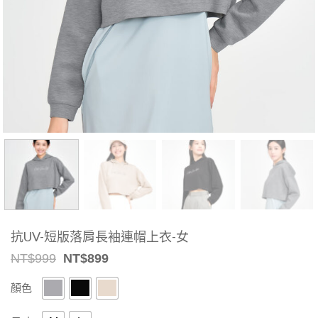
抗UV-短版落肩長袖連帽上衣-女
Original
Current
NT$
999
NT$
899
price
price
was:
is:
顏色
NT$999.
NT$899.