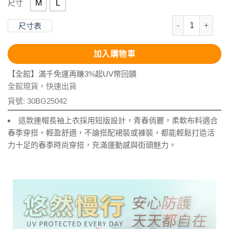
M
L
尺寸
抗UV-短版落肩
尺寸表
加入購物車
【全館】滿千免運再賺3%起UV幣回饋
全館現貨，快速出貨
貨號:
30BG25042
這款連帽長袖上衣採用短版設計，青春俏麗，柔軟布料適合
春季穿搭。輕盈舒適，不論搭配裙裝或褲裝，都能輕鬆打造活
力十足的春季時尚穿搭，充滿運動感與街頭魅力。