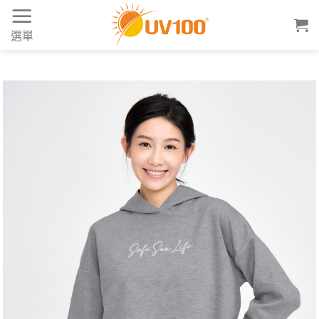
Skip
to
選單
content