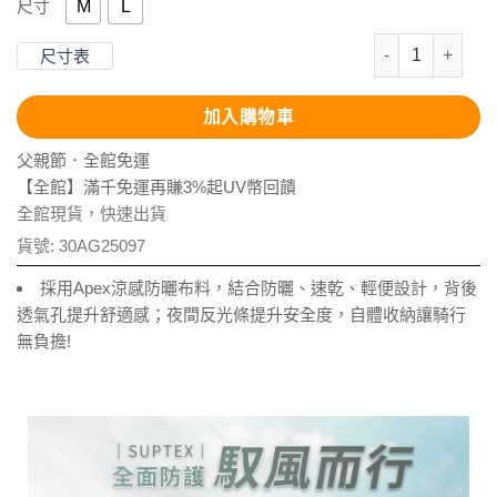
M
L
尺寸
抗UV-Apex
尺寸表
加入購物車
父親節．全館免運
【全館】滿千免運再賺3%起UV幣回饋
全館現貨，快速出貨
貨號:
30AG25097
採用Apex涼感防曬布料，結合防曬、速乾、輕便設計，背後
透氣孔提升舒適感；夜間反光條提升安全度，自體收納讓騎行
無負擔!