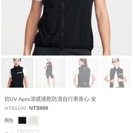
抗UV-Apex涼感速乾防潑自行車背心-女
Original
Current
NT$
1199
NT$
999
price
price
was:
is:
顏色
NT$1199.
NT$999.