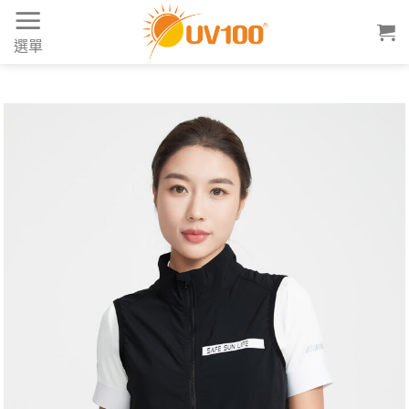
Skip
to
選單
content