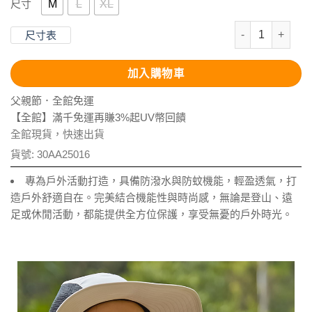
M
L
XL
尺寸
抗UV-Supte
尺寸表
加入購物車
父親節．全館免運
【全館】滿千免運再賺3%起UV幣回饋
全館現貨，快速出貨
貨號:
30AA25016
專為戶外活動打造，具備防潑水與防蚊機能，輕盈透氣，打
造戶外舒適自在。完美結合機能性與時尚感，無論是登山、遠
足或休閒活動，都能提供全方位保護，享受無憂的戶外時光。