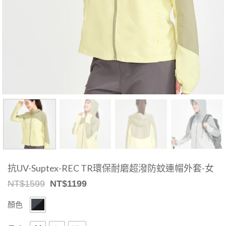
抗UV-Suptex-REC TR環保耐磨超潑防蚊連帽外套-女
Original
Current
NT$
1599
NT$
1199
price
price
was:
is:
顏色
NT$1599.
NT$1199.