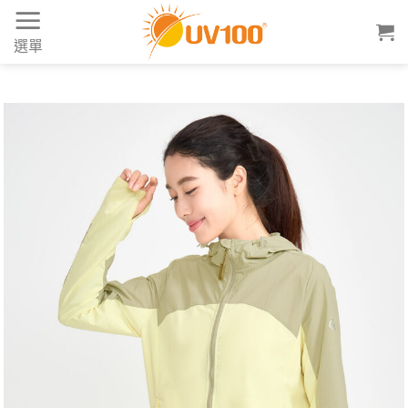
Skip
to
選單
content