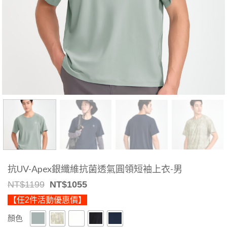
抗UV-Apex銀纖維抗菌透氣圓領短袖上衣-男
Original
Current
NT$
1199
NT$
1055
price
price
【任2件活動優惠價】
was:
is:
NT$1199.
NT$1055.
顏色