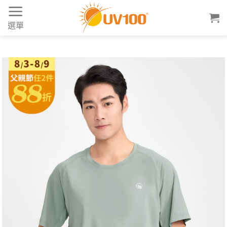
Skip
to
選單
content