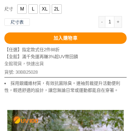
M
L
XL
2L
尺寸
抗UV-Apex
尺寸表
加入購物車
【任選】指定款式任2件88折
【全館】滿千免運再賺3%起UV幣回饋
全館現貨，快速出貨
貨號:
30BB25028
採用銀纖維材質，有效抗菌除臭。連袖剪裁提升活動便利
性，輕透舒適的設計，讓您無論日常或運動都能自在穿著。