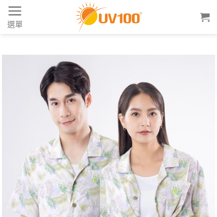
Skip
to
選單
content