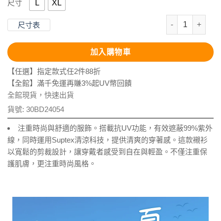
L
XL
尺寸
抗UV-Supte
尺寸表
加入購物車
【任選】指定款式任2件88折
【全館】滿千免運再賺3%起UV幣回饋
全館現貨，快速出貨
貨號:
30BD24054
注重時尚與舒適的服飾。搭載抗UV功能，有效遮蔽99%紫外
線，同時運用Suptex清涼科技，提供清爽的穿著感。這款襯衫
以寬鬆的剪裁設計，讓穿戴者感受到自在與輕盈。不僅注重保
護肌膚，更注重時尚風格。