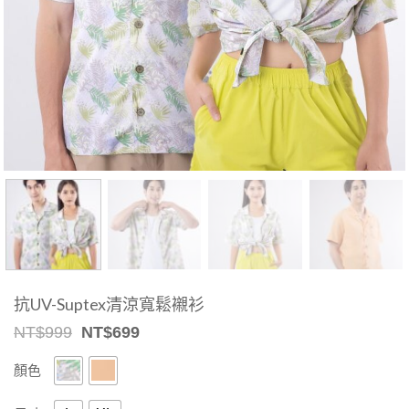
抗UV-Suptex清涼寬鬆襯衫
Original
Current
NT$
999
NT$
699
price
price
was:
is:
顏色
NT$999.
NT$699.