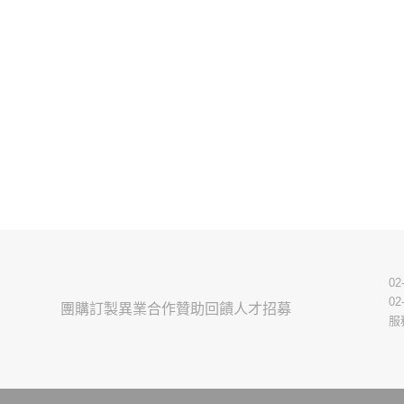
02
02
團購訂製
異業合作
贊助回饋
人才招募
服