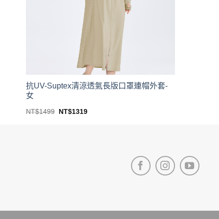
抗UV-Suptex清涼透氣長版口罩連帽外套-
女
Original
Current
NT$
1499
NT$
1319
price
price
This
was:
is:
product
NT$1499.
NT$1319.
has
multiple
variants.
The
options
may
be