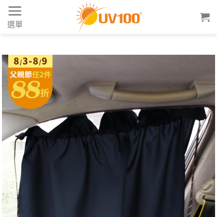
Skip
to
選單
content