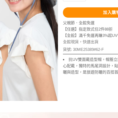
加入購
父親節．全館免運
【任選】指定款式任2件88折
【全館】滿千免運再賺3%起U
全館現貨，快速出貨
貨號:
30ME25389#62-F
抗UV雙面戴造型帽，帽簷
心配戴，獨特的馬尾洞設計，
曬與造型，是旅遊防曬的百搭