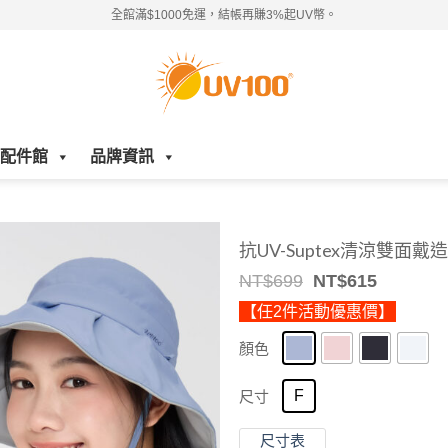
全館滿$1000免運，結帳再賺3%起UV幣。
配件館
品牌資訊
抗UV-Suptex清涼雙面戴
Original
Current
NT$
699
NT$
615
price
price
【任2件活動優惠價】
was:
is:
NT$699.
NT$615.
顏色
F
尺寸
尺寸表