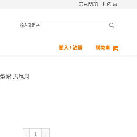
常見問題
搜
尋
關
鍵
登入 / 註冊
購物車
字:
造型帽-馬尾洞
抗UV-Suptex清涼雙面戴造型帽-馬尾洞 數量