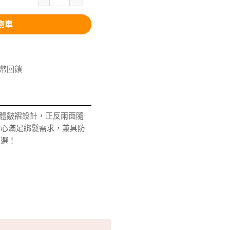
物車
V幣回饋
立體皺褶設計，正反兩面隨
貼心滿足綁髮需求，兼具防
首選！