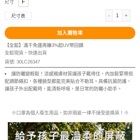
F
尺寸
抗UV-涼感透氣
尺寸表
加入購物車
【全館】滿千免運再賺3%起UV幣回饋
全館現貨，快速出貨
貨號:
30LC26347
讓防曬變輕鬆！涼感親膚材質讓孩子戴得住，內加鬆緊帶搭
配調節繩扣，各種臉型都能完美貼合不勒耳。具備抗菌防護，
讓孩子外出配戴時，能清新呼吸，是日常的防曬小助手。
※口罩為個人衛生用品，如非瑕疵一律不接受退換貨！※