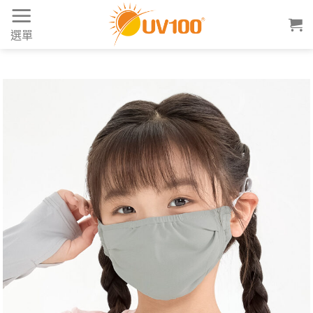
Skip
to
選單
content