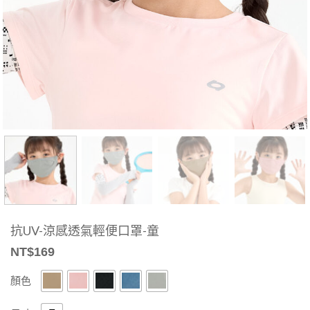
抗UV-涼感透氣輕便口罩-童
NT$
169
顏色