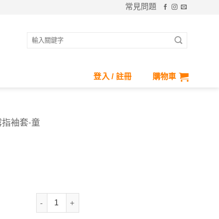
常見問題
搜
尋
關
鍵
登入 / 註冊
購物車
字:
露指袖套-童
抗UV-Apex涼感彈性無痕露指袖套-童 數量