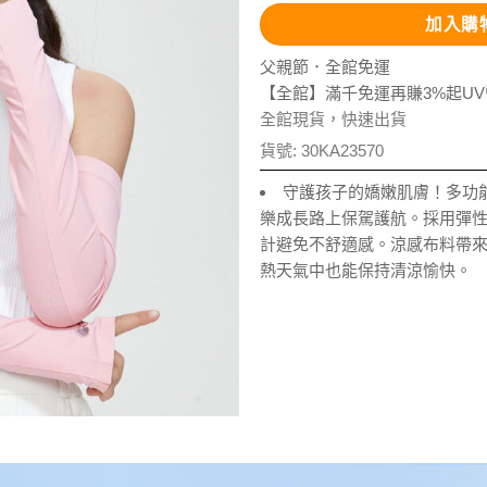
加入購
父親節．全館免運
【全館】滿千免運再賺3%起U
全館現貨，快速出貨
貨號:
30KA23570
守護孩子的嬌嫩肌膚！多功
樂成長路上保駕護航。採用彈
計避免不舒適感。涼感布料帶
熱天氣中也能保持清涼愉快。