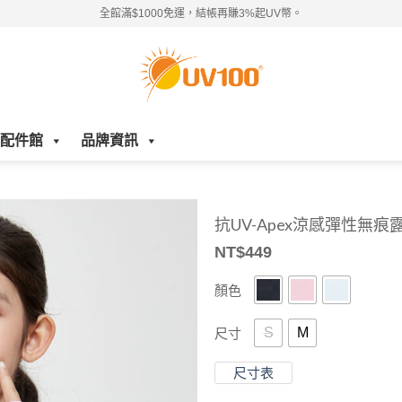
全館滿$1000免運，結帳再賺3%起UV幣。
配件館
品牌資訊
抗UV-Apex涼感彈性無痕
NT$
449
顏色
S
M
尺寸
尺寸表