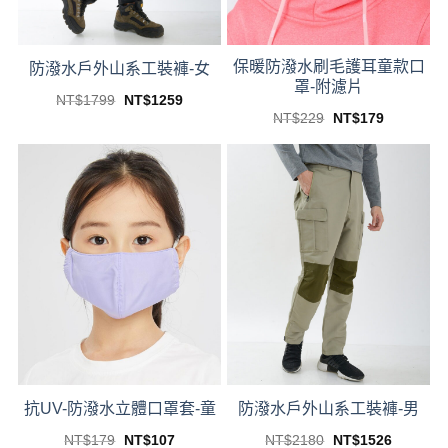
保暖防潑水刷毛護耳童款口
防潑水戶外山系工裝褲-女
罩-附濾片
Original
Current
NT$
1799
NT$
1259
price
price
This
Original
Current
NT$
229
NT$
179
was:
is:
price
price
This
product
NT$1799.
NT$1259.
was:
is:
product
NT$229.
NT$179.
has
has
multiple
multiple
variants.
variants.
The
The
options
options
may
may
be
be
chosen
chosen
on
on
the
the
product
product
page
page
抗UV-防潑水立體口罩套-童
防潑水戶外山系工裝褲-男
Original
Current
Original
Current
NT$
179
NT$
107
NT$
2180
NT$
1526