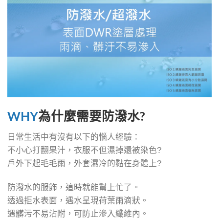
WHY
為什麼需要防潑水?
日常生活中有沒有以下的惱人經驗：
不小心打翻果汁，衣服不但濕掉還被染色?
戶外下起毛毛雨，外套濕冷的黏在身體上?
防潑水的服飾，這時就能幫上忙了。
透過拒水表面，遇水呈現荷葉雨滴狀。
遇髒污不易沾附，可防止滲入纖維內。