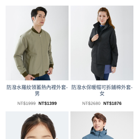
price
price
price
price
This
This
was:
is:
was:
is:
product
product
NT$179.
NT$107.
NT$2180.
NT$1526
has
has
multiple
multiple
variants.
variants.
The
The
options
options
may
may
be
be
chosen
chosen
on
on
the
the
product
product
防潑水羅紋領蓄熱內裡外套-
防潑水保暖帽可拆鋪棉外套-
page
page
男
女
Original
Current
Original
Current
NT$
1999
NT$
1399
NT$
2680
NT$
1876
price
price
price
price
This
This
was:
is:
was:
is:
product
product
NT$1999.
NT$1399.
NT$2680.
NT$1876
has
has
multiple
multiple
variants.
variants.