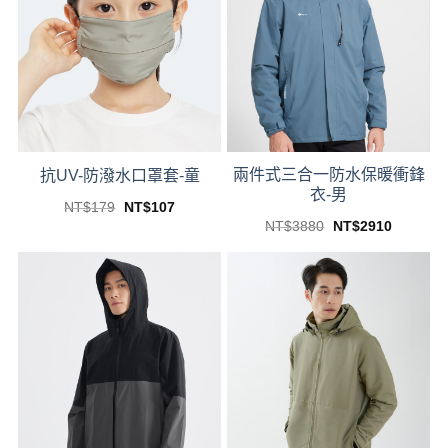
The
The
options
options
may
may
be
be
chosen
chosen
on
on
the
the
product
product
兩件式三合一防水保暖衝鋒
page
page
抗UV-防潑水口罩套-童
衣-男
Original
Current
NT$
179
NT$
107
price
price
This
Original
Current
NT$
3880
NT$
2910
was:
is:
price
price
This
product
NT$179.
NT$107.
was:
is:
product
NT$3880.
NT$2910
has
has
multiple
multiple
variants.
variants.
The
The
options
options
may
may
be
be
chosen
chosen
on