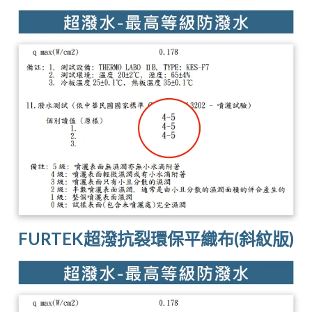
FURTEK超潑抗裂環保平織布(斜紋版)