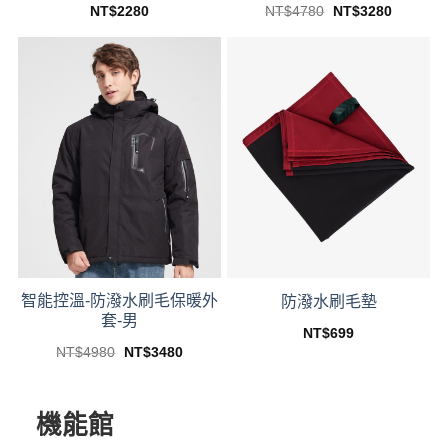
Original
Current
NT$
2280
NT$
4780
NT$
3280
price
price
This
This
was:
is:
product
product
NT$4780.
NT$3280
has
has
multiple
multiple
variants.
variants.
The
The
options
options
may
may
be
be
chosen
chosen
on
on
the
the
product
product
智能控溫-防潑水刷毛保暖外
page
page
防潑水刷毛墊
套-男
NT$
699
This
Original
Current
NT$
4980
NT$
3480
price
price
This
product
was:
is:
product
NT$4980.
NT$3480.
has
has
multiple
機能館
multiple
variants.