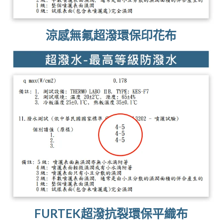
涼感無氟超潑環保印花布
FURTEK超潑抗裂環保平織布