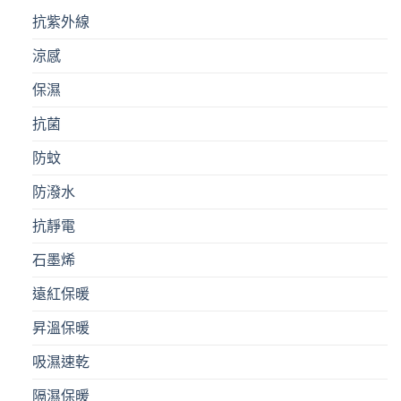
variants.
The
抗紫外線
The
options
options
may
涼感
may
be
be
chosen
保濕
chosen
on
on
the
抗菌
the
product
product
page
防蚊
page
防潑水
抗靜電
石墨烯
遠紅保暖
昇溫保暖
吸濕速乾
隔濕保暖