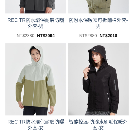
on
the
the
product
product
page
REC TR防水環保耐磨防曬
防潑水保暖帽可拆鋪棉外套-
page
外套-男
男
Original
Current
Original
Current
NT$
2380
NT$
2094
NT$
2880
NT$
2016
price
price
price
price
This
This
was:
is:
was:
is:
product
product
NT$2380.
NT$2094.
NT$2880.
NT$2016
has
has
multiple
multiple
variants.
variants.
The
The
options
options
may
may
be
be
chosen
chosen
on
on
the
the
product
product
REC TR防水環保耐磨防曬
智能控溫-防潑水刷毛保暖外
page
page
外套-女
套-女