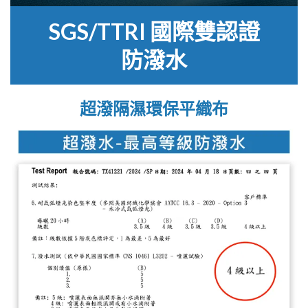
SGS/TTRI 國際雙認證
防潑水
超潑隔濕環保平織布