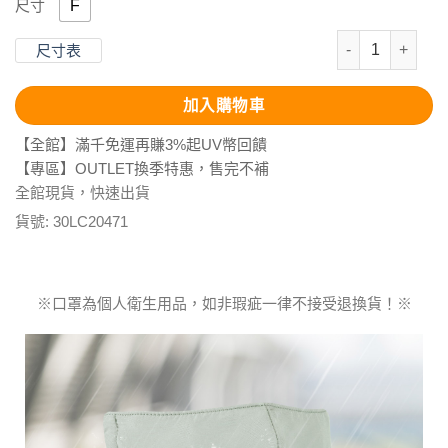
F
尺寸
抗UV-防潑水立
尺寸表
加入購物車
【全館】滿千免運再賺3%起UV幣回饋
【專區】OUTLET換季特惠，售完不補
全館現貨，快速出貨
貨號:
30LC20471
※口罩為個人衛生用品，如非瑕疵一律不接受退換貨！※