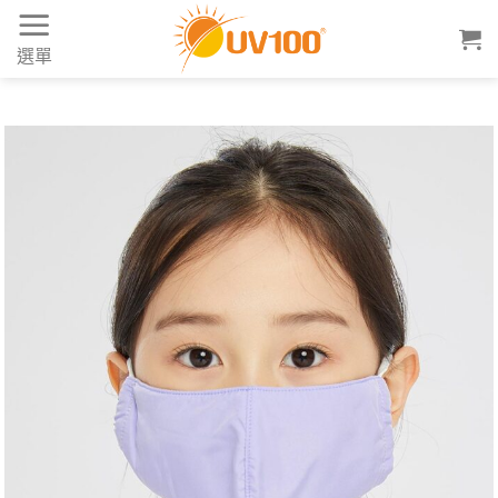
Skip
to
選單
content