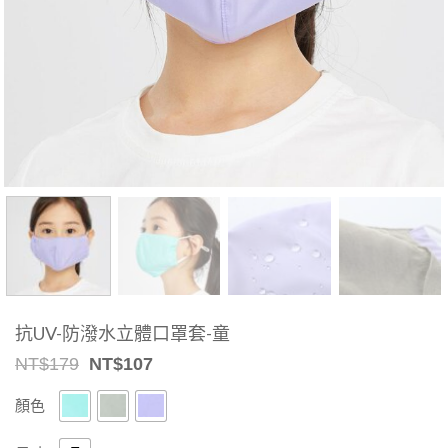
抗UV-防潑水立體口罩套-童
Original
Current
NT$
179
NT$
107
price
price
was:
is:
顏色
NT$179.
NT$107.