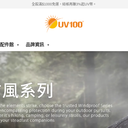
全館滿$1000免運，結帳再賺3%起UV幣。
配件館
品牌資訊