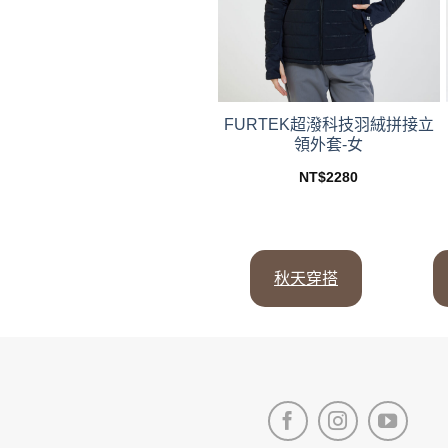
FURTEK超潑科技羽絨拼接立
領外套-女
NT$
2280
This
product
has
multiple
秋天穿搭
variants.
The
options
may
be
chosen
on
the