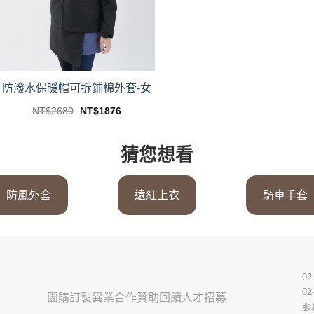
防潑水保暖帽可拆鋪棉外套-女
Original
Current
NT$
2680
NT$
1876
price
price
This
was:
is:
product
NT$2680.
NT$1876.
猜您想看
has
multiple
variants.
防風外套
遠紅上衣
騎車手套
The
options
may
be
chosen
02
on
02
團購訂製
異業合作
贊助回饋
人才招募
the
服