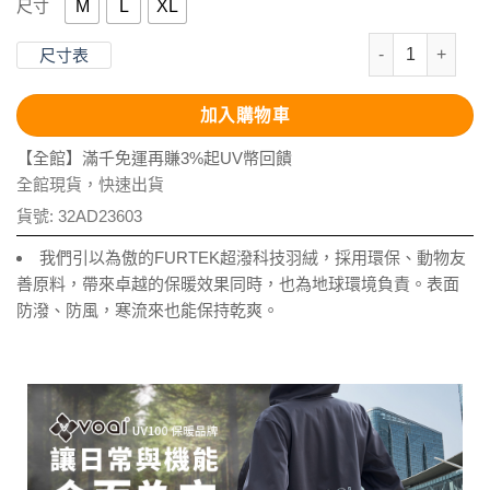
M
L
XL
尺寸
FURTEK超潑
尺寸表
加入購物車
【全館】滿千免運再賺3%起UV幣回饋
全館現貨，快速出貨
貨號:
32AD23603
我們引以為傲的FURTEK超潑科技羽絨，採用環保、動物友
善原料，帶來卓越的保暖效果同時，也為地球環境負責。表面
防潑、防風，寒流來也能保持乾爽。