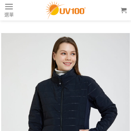
Skip
to
選單
content