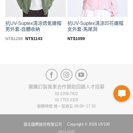
on
on
the
the
product
product
抗UV-Suptex清涼透氣連帽
抗UV-Suptex清涼印花連帽
page
page
男外套-自體收納
女外套-馬尾洞
Original
Current
NT$
1299
NT$
1143
NT$
1099
price
price
This
This
was:
is:
product
product
NT$1299.
NT$1143.
has
has
multiple
multiple
variants.
variants.
The
The
options
options
團購訂製
異業合作
贊助回饋
人才招募
may
may
be
be
02-2299-7822
chosen
chosen
02-7753-3329
on
on
服務時間 週一至週五 09:00~17:30
the
the
product
product
莨仕國際股份有限公司 Copyright © 2026 UV100
page
page
網站地圖