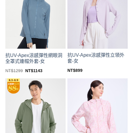
抗UV-Apex涼感彈性立領外
抗UV-Apex涼感彈性網眼洞
套-女
全罩式連帽外套-女
Original
Current
NT$
899
NT$
1299
NT$
1143
price
price
This
This
was:
is:
product
product
NT$1299.
NT$1143.
has
has
multiple
multiple
variants.
variants.
The
The
options
options
may
may
be
be
chosen
chosen