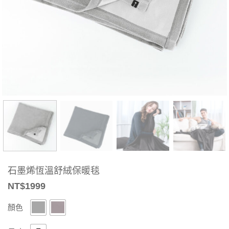
石墨烯恆溫舒絨保暖毯
NT$
1999
顏色