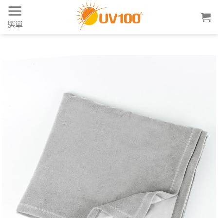
Skip
to
選單
content