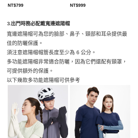
NT$
799
NT$
999
This
This
product
product
3.出門時務必配戴寬邊遮陽帽
has
has
multiple
multiple
寬邊遮陽帽可為您的臉部、鼻子、頸部和耳朵提供最
variants.
variants.
佳的防曬保護。
The
The
options
options
須注意遮陽帽帽簷長度至少為 6 公分。
may
may
多功能遮陽帽非常適合防曬，因為它們還配有頸罩，
be
be
chosen
chosen
可提供額外的保護。
on
on
以下幾款多功能遮陽帽可供參考
the
the
product
product
page
page