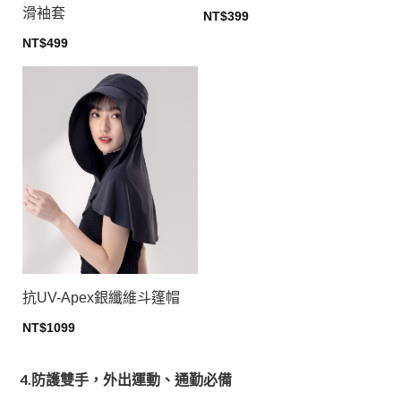
滑袖套
NT$
399
This
NT$
499
product
This
has
product
multiple
has
variants.
multiple
The
variants.
options
The
may
options
be
may
chosen
be
on
chosen
the
on
product
the
page
product
抗UV-Apex銀纖維斗篷帽
page
NT$
1099
This
product
4.防護雙手，外出運動、通勤必備
has
multiple