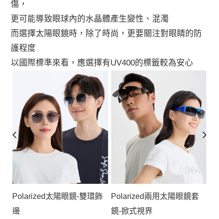
傷，
更可能導致眼球內的水晶體產生變性、混濁
而選擇太陽眼鏡時，除了時尚，更要關注對眼睛的防
護程度
以國際標準來看，應選擇有UV400的標籤較為安心
Polarized太陽眼鏡-雙環飾
勁
Polarized兩用太陽眼鏡套
邊
鏡-掀式視界