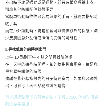
外出時不論是通勤或是運動，若只有單穿短袖上衣，
variants.
那麼其他防曬配件就很重要
The
options
當騎車通勤時往往最容易忽略的手背，就需要搭配防
may
曬手套
be
chosen
而在戶外運動時，防曬袖套可以提供額外的保護，減
on
少皮膚因意外刮傷或擦傷而受傷的可能性。
the
product
5.尋找低紫外線時刻出門
page
上午 10 點到下午 4 點之間尋找陰涼處
在一天中的這些時間裡，紫外線指數會更高。這是您
最容易被曬傷的時候。
建議在紫外線指數高的日子待在室內。如果您必須外
出，可參考上面四點秘訣避免曬傷。
可以通過點擊下方藍色連結，了解UV100 涼感防曬系
列的產品資訊：