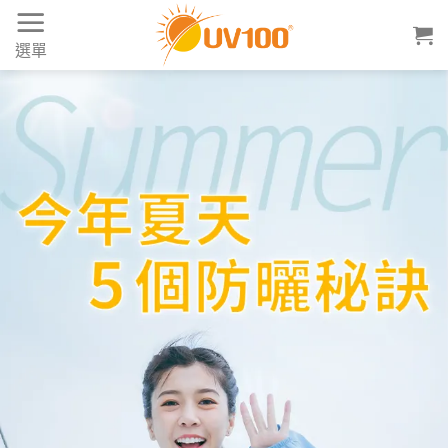
Skip
to
選單
content