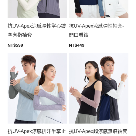
抗UV-Apex涼感彈性掌心鏤
抗UV-Apex涼感彈性袖套-
空有指袖套
開口看錶
NT$
599
NT$
449
This
This
product
product
has
has
multiple
multiple
variants.
variants.
The
The
options
options
may
may
be
be
chosen
chosen
on
on
the
the
product
product
抗UV-Apex涼感排汗半掌止
抗UV-Apex超涼感無痕袖套
page
page