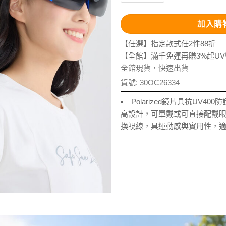
加入購
【任選】指定款式任2件88折
【全館】滿千免運再賺3%起U
全館現貨，快速出貨
貨號:
30OC26334
Polarized鏡片具抗UV4
高設計，可單戴或可直接配戴
換視線，具運動感與實用性，