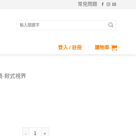
常見問題
搜
尋
關
鍵
登入 / 註冊
購物車
字:
套鏡-掀式視界
Polarized兩用太陽眼鏡套鏡-掀式視界 數量