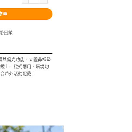
物車
V幣回饋
00防護與偏光功能，立體鼻樑墊
眼鏡上。掀式兩用，環境切
適合戶外活動配戴。