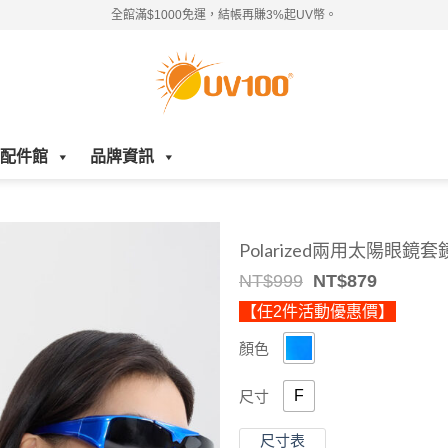
全館滿$1000免運，結帳再賺3%起UV幣。
配件館
品牌資訊
Polarized兩用太陽眼鏡
Original
Current
NT$
999
NT$
879
price
price
【任2件活動優惠價】
was:
is:
NT$999.
NT$879.
顏色
F
尺寸
尺寸表