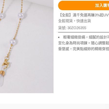
加入購
【全館】滿千免運再賺3%起U
全館現貨，快速出貨
貨號:
30ZO26355
輕奢細緻掛繩，細膩的設計
至化身為時尚項鍊。隨心調整
垂墜感，完美點綴妳的精緻穿