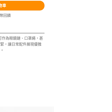
物車
V幣回饋
可作為眼鏡鏈、口罩繩，甚
鬆緊，讓日常配件展現優雅
搭。