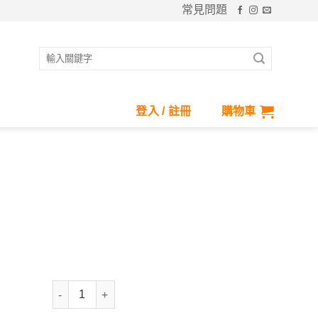
常見問題
搜
尋
關
鍵
登入 / 註冊
購物車
字:
輕奢細緻掛繩-女 數量