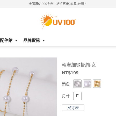
全館滿$1000免運，結帳再賺3%起UV幣。
配件館
品牌資訊
輕奢細緻掛繩-女
NT$
199
顏色
F
尺寸
尺寸表