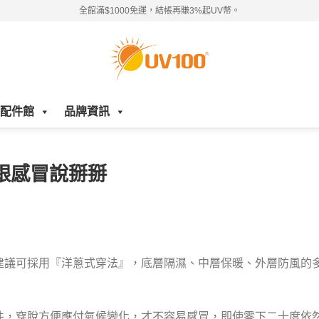
全館滿$1000免運，結帳再賺3%起UV幣。
配件館
品牌資訊
跟感冒說掰掰
建議可採用『洋蔥式穿法』，底層隔濕、中層保暖、外層防風的
件，穿脫方便應付氣候變化，才不容易感冒，即使零下二十度依