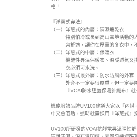
格！
『洋蔥式穿法』
（一）洋蔥式的內層：隔濕速乾衣
特別怕冷或長到高山雪地活動的人，
爽舒適，讓你在厚重的冬衣中，不會
（二）洋蔥式的中層：保暖衣
機能性昇溫保暖衣、溫暖透氣又排汗，
衣必須可水洗。
（三）洋蔥式最外層：防水防風的外套
外套不一定要很厚重，但一定要防風
『VOAI防水透氣保暖針織布』就
機能服飾品牌UV100建議大家以『內
中又會悶熱，這時就需採用『洋蔥式』
UV100所研發的VOAI抗靜電昇溫
隔離汗濕、沒有濕悶感，表層迅速擴張蒸