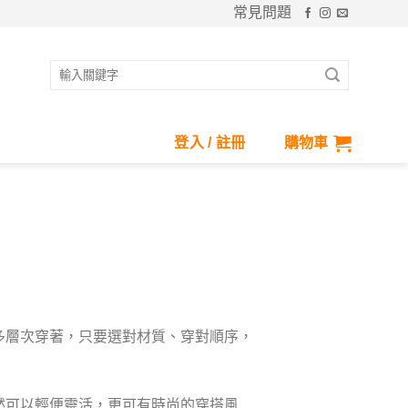
常見問題
搜
尋
關
鍵
登入 / 註冊
購物車
字:
多層次穿著，只要選對材質、穿對順序，
然可以輕便靈活，更可有時尚的穿搭風