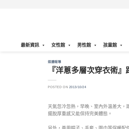
Skip
to
content
最新資訊
女性館
男性館
孩童館
媒體報導
『洋蔥多層次穿衣術』
POSTED ON
2013/10/24
天氣忽冷忽熱，早晚、室內外溫差大，
擺脫厚重感又能保持完美體態。
另外，善用帽子、手套、圍巾等保暖配