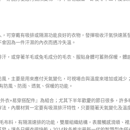
可穿戴有吸排或隔濕功能良好的衣物，發揮吸收汗氣快速蒸發
因為一件汗濕的內衣而遇冷失溫。
或穿著羊毛或兔毛成分的毛衣、服貼身體可蓄熱保暖，體感溫
，主要是用來應付天氣變化，可視場合與溫度來增加或減少；
有防風、防雨、透氣、保暖的功能。
搭+外衣+易穿搭配件』為組合；尤其下半年歡慶的節日很多，許
穿法，內層材質一定要有吸濕排汗特性，只要隨著天氣變化及溫
彈性舒毛布料，有隔濕速排的功能，雙層組織結構，表層觸感滑順、
發，讓冬日曬衣很快乾，2014秋冬推出最新一代的智慧型內搭