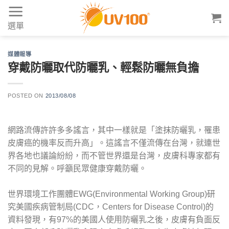
Skip
to
選單
content
媒體報導
穿戴防曬取代防曬乳、輕鬆防曬無負擔
POSTED ON
2013/08/08
網路流傳許許多多謠言，其中一樣就是「塗抹防曬乳，罹患
皮膚癌的機率反而升高」。這謠言不僅流傳在台灣，就連世
界各地也議論紛紛，而不管世界還是台灣，皮膚科專家都有
不同的見解。呼籲民眾健康穿戴防曬。
世界環境工作團體EWG(Environmental Working Group)研
究美國疾病管制局(CDC，Centers for Disease Control)的
資料發現，有97%的美國人使用防曬乳之後，皮膚有負面反