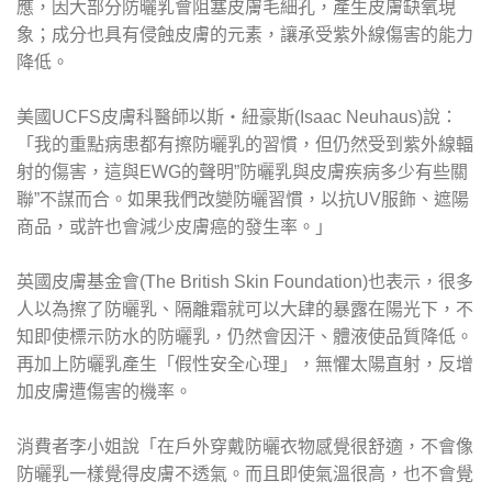
應，因大部分防曬乳會阻塞皮膚毛細孔，產生皮膚缺氧現
象；成分也具有侵蝕皮膚的元素，讓承受紫外線傷害的能力
降低。
美國UCFS皮膚科醫師以斯‧紐豪斯(Isaac Neuhaus)說：
「我的重點病患都有擦防曬乳的習慣，但仍然受到紫外線輻
射的傷害，這與EWG的聲明”防曬乳與皮膚疾病多少有些關
聯”不謀而合。如果我們改變防曬習慣，以抗UV服飾、遮陽
商品，或許也會減少皮膚癌的發生率。」
英國皮膚基金會(The British Skin Foundation)也表示，很多
人以為擦了防曬乳、隔離霜就可以大肆的暴露在陽光下，不
知即使標示防水的防曬乳，仍然會因汗、體液使品質降低。
再加上防曬乳產生「假性安全心理」，無懼太陽直射，反增
加皮膚遭傷害的機率。
消費者李小姐說「在戶外穿戴防曬衣物感覺很舒適，不會像
防曬乳一樣覺得皮膚不透氣。而且即使氣溫很高，也不會覺