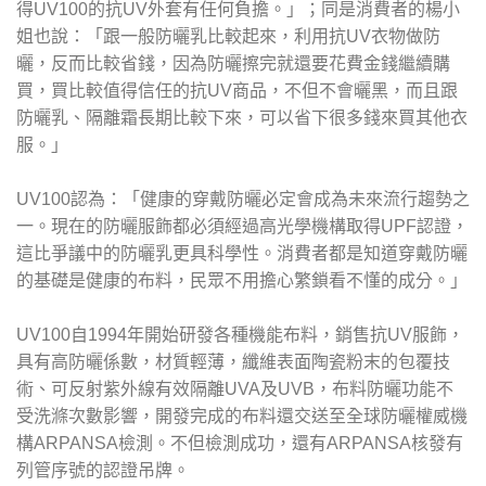
得UV100的抗UV外套有任何負擔。」；同是消費者的楊小
姐也說：「跟一般防曬乳比較起來，利用抗UV衣物做防
曬，反而比較省錢，因為防曬擦完就還要花費金錢繼續購
買，買比較值得信任的抗UV商品，不但不會曬黑，而且跟
防曬乳、隔離霜長期比較下來，可以省下很多錢來買其他衣
服。」
UV100認為：「健康的穿戴防曬必定會成為未來流行趨勢之
一。現在的防曬服飾都必須經過高光學機構取得UPF認證，
這比爭議中的防曬乳更具科學性。消費者都是知道穿戴防曬
的基礎是健康的布料，民眾不用擔心繁鎖看不懂的成分。」
UV100自1994年開始研發各種機能布料，銷售抗UV服飾，
具有高防曬係數，材質輕薄，纖維表面陶瓷粉末的包覆技
術、可反射紫外線有效隔離UVA及UVB，布料防曬功能不
受洗滌次數影響，開發完成的布料還交送至全球防曬權威機
構ARPANSA檢測。不但檢測成功，還有ARPANSA核發有
列管序號的認證吊牌。