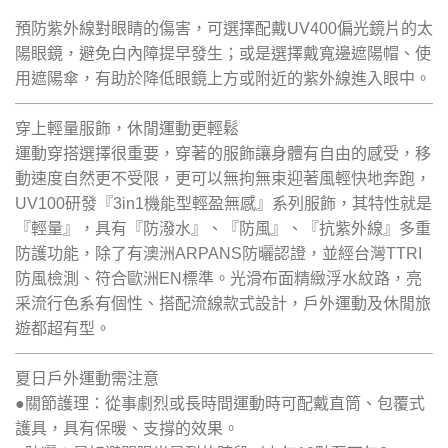
預防紫外線對眼睛的傷害，可選擇配戴UV400偏光鏡片的太
陽眼鏡，避免白內障提早發生；或是選擇戴寬邊遮陽帽、使
用遮陽傘，有助於降低眼鏡上方或附近的紫外線進入眼中。
穿上輕量服飾，休閒運動更輕鬆
運動穿搭選擇很重要，穿著的服飾讓身體有自由的感受，移
動速度自然更不受限，更可以無拘無束迎著風輕快地奔跑，
UV100研發『3in1機能型輕盈無感』系列服飾，其特性就是
『輕量』，具有『防潑水』、『防風』、『抗紫外線』多重
防護功能，除了有澳洲ARPANS防曬認證，並經台灣TTRI
防風檢測、符合歐洲EN標準。光滑布面精緻浮水紋路，亮
采流行色系有個性、搭配流線款式設計，戶外運動及休閒旅
遊都超有型。
夏日戶外運動需注意
●關節護理：從事劇烈或長時間運動時可配戴直筒、包覆式
護具，具有保暖、支撐的效果。