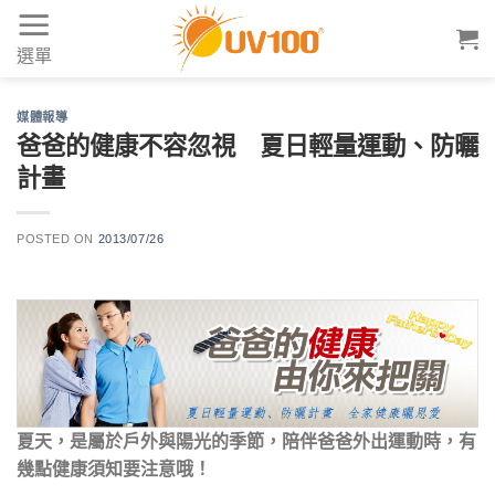
Skip
to
選單
content
媒體報導
爸爸的健康不容忽視 夏日輕量運動、防曬
計畫
POSTED ON
2013/07/26
夏天，是屬於戶外與陽光的季節，陪伴爸爸外出運動時，有
幾點健康須知要注意哦！