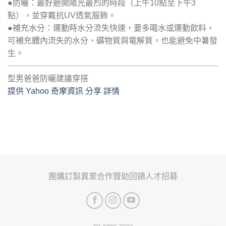
●防曬：最好避開陽光最烈的時段（上午10點至下午3
點），並穿戴抗UV透氣服飾。
●補充水分：運動時水分流失快速，要多喝水或運動飲料，
可補充體內流失的水分、礦物質與電解質，也能避免中暑發
生。
型男爸爸防曬建議穿搭
提供 Yahoo 奇摩資訊 分享 詳情
團購訂製
異業合作
贊助回饋
人才招募