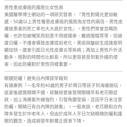
男性患皮膚癌的風險比女性高
美國醫學博士網站的一項研究發表，『男性對陽光更加敏
感，50歲以上男性罹患皮膚癌的風險為女性的兩倍，男性皮
膚癌患者的死亡率也大大高於女性』。男性們常會忽略防
曬，也許怕被嘲笑而刻意不用遮陽傘、戴遮陽帽等等，但過
度日曬，不僅會導致皮膚提前老化，黑斑與皺紋生成速度明
顯加快，還會引起日光性皮膚炎等疾病；再加上男性戶外活
動多、相對的時間也比較長，所以更容易受到紫外線的侵
害，因此防曬對於男性同樣重要。
眼鏡防曬！避免白內障提早報到
有過案例『一名年約40歲的男子於周日帶孩子到海邊遊玩，
返家後感覺眼睛不適，就醫檢查後發現眼睛早有老花眼症
狀，加上海邊紫外線強烈，引發角膜受損，且因平日未注意
防曬，眼睛已有白內障的跡象』。一般來說，老花眼和白內
障多發生於中老年人，但由於成年人平日欠缺眼睛防曬和護
眼的觀念，造成病發年齡層正逐漸下降。