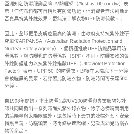
亞洲知名防曬服飾品牌UV防曬網（//test.uv100.com.tw）表
示「任何布料都可自稱具有防曬功能，但消費者無法判斷是
否真具抗紫外線效果，更無法了解衣物UPF防曬係數。」
因此，全球罹患皮膚癌最高的澳洲，由政府支持抗紫外線研
究單位ARPANSA（Australian Radiation Protection and
Nuclear Saftely Agency），便積極推廣UPF紡織品專用防
曬係數。與防曬乳的防曬係數（SPF）不同，防曬衣物的紫
外線防護能力以抗紫外線指數UPF（Ultraviolet Protection
Factor）表示。UPF 50+的防曬衣，即待在太陽底下十分鐘
會被曬黑的民眾，若穿著此防曬衣物，防曬時間可長達500
分鐘。
自1998年開始，本土防曬品牌UV100防曬與專業服裝設計
師共同研發出一系列時尚抗紫外線衣物，除了必備晴雨兩用
的遮陽傘與太陽眼鏡外，還包括時下最夯的連帽外套、安全
帽護目鏡、防曬頭套、時尚條紋遮陽帽、男款與幼兒防曬衣
物等商品。