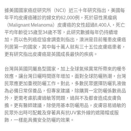
據美國國家癌症研究所（NCI）近三十年研究指出，美國每
年平均皮膚癌確診的婦女約62,000例，死於惡性黑瘤病
（Malignant Melanoma）皮膚癌的女性超過8,400人，死亡
平均年齡從15歲至34歲不等，此研究數據每年仍持續增
加。而以色列癌症協會調查則指出，澳洲是目前罹患皮膚癌
列居第一的國家，其中每十萬人就有三十五位皮膚癌患者，
更有研究指出皮膚癌是英國成長最快的疾病。
台灣與英國同屬島型國家，加上全球氣候異常所帶來的暖冬
效應，讓台灣日曬時間逐年增加，面對全球防曬熱潮，台灣
民眾應更加重視防曬工作。對此，多數民眾選擇防曬乳液做
為必備日常保養品，但專家建議，除購買一定防曬係數商品
外，更需考慮肌膚過敏等問題，過與不及都會造成皮膚負
擔。更有醫師建議，除使用基本防曬用品，皮膚容易過敏的
民眾外出時可配戴及穿著具有抗UV紫外線的遮陽帽或服
飾，一樣能具備安全防曬的效果。