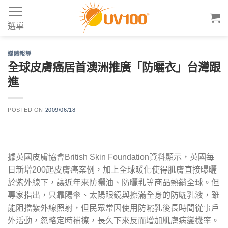
Skip
to
選單
content
媒體報導
全球皮膚癌居首澳洲推廣「防曬衣」台灣跟
進
POSTED ON
2009/06/18
據英國皮膚協會British Skin Foundation資料顯示，英國每
日新增200起皮膚癌案例，加上全球暖化使得肌膚直接曝曬
於紫外線下，讓近年來防曬油、防曬乳等商品熱銷全球。但
專家指出，只靠陽傘、太陽眼鏡與擦滿全身的防曬乳液，雖
能阻擋紫外線照射，但民眾常因使用防曬乳後長時間從事戶
外活動，忽略定時補擦，長久下來反而增加肌膚病變機率。