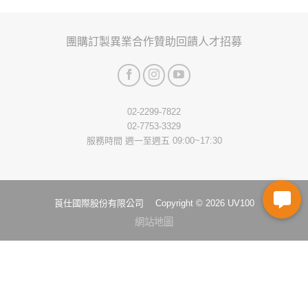
price
price
This
was:
is:
product
NT$899.
NT$719.
has
團購訂製
異業合作
贊助回饋
人才招募
multiple
variants.
The
options
may
02-2299-7822
be
02-7753-3329
chosen
服務時間 週一至週五 09:00~17:30
on
the
product
page
莨仕國際股份有限公司 Copyright © 2026 UV100
網站地圖