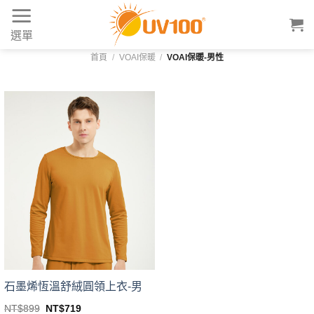
Skip
to
選單
content
首頁
/
VOAI保暖
/
VOAI保暖-男性
石墨烯恆溫舒絨圓領上衣-男
Original
Current
NT$
899
NT$
719