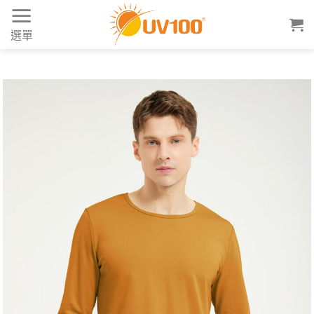
Skip
to
選單
content