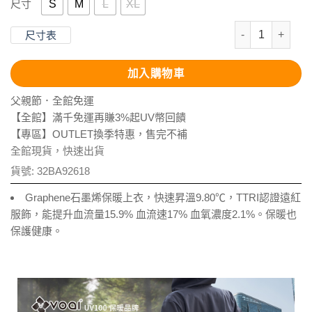
S
M
L
XL
尺寸
石墨烯恆溫舒絨
尺寸表
加入購物車
父親節．全館免運
【全館】滿千免運再賺3%起UV幣回饋
【專區】OUTLET換季特惠，售完不補
全館現貨，快速出貨
貨號:
32BA92618
Graphene石墨烯保暖上衣，快速昇溫9.80℃，TTRI認證遠紅
服飾，能提升血流量15.9% 血流速17% 血氧濃度2.1%。保暖也
保護健康。