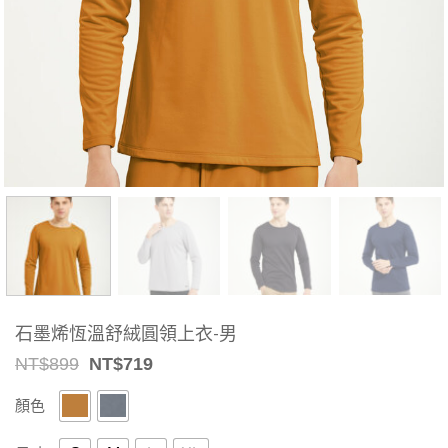
石墨烯恆溫舒絨圓領上衣-男
Original
Current
NT$
899
NT$
719
price
price
was:
is:
顏色
NT$899.
NT$719.