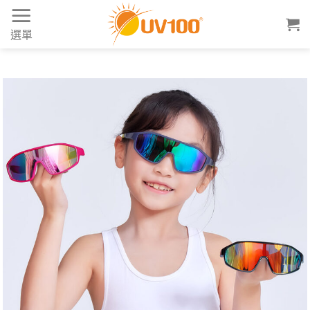
Skip
to
選單
content