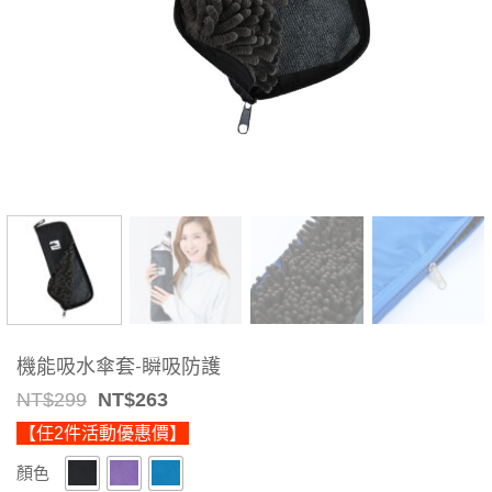
機能吸水傘套-瞬吸防護
Original
Current
NT$
299
NT$
263
price
price
【任2件活動優惠價】
was:
is:
NT$299.
NT$263.
顏色