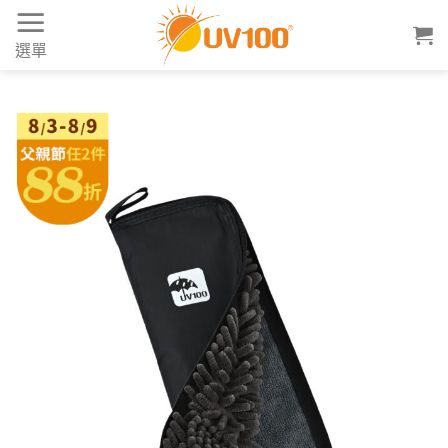
Skip
to
選單
content