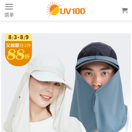
Skip
to
選單
content