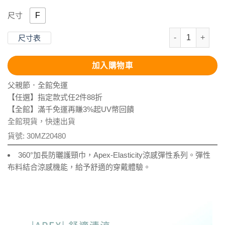
F
尺寸
抗UV-Apex
尺寸表
加入購物車
父親節．全館免運
【任選】指定款式任2件88折
【全館】滿千免運再賺3%起UV幣回饋
全館現貨，快速出貨
貨號:
30MZ20480
360°加長防曬護頸巾，Apex-Elasticity涼感彈性系列。彈性
布料結合涼感機能，給予舒適的穿戴體驗。