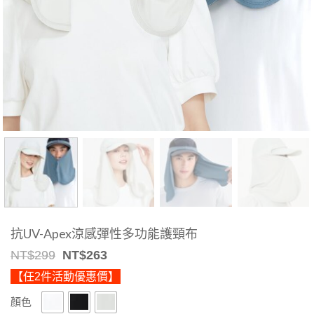
抗UV-Apex涼感彈性多功能護頸布
Original
Current
NT$
299
NT$
263
price
price
【任2件活動優惠價】
was:
is:
NT$299.
NT$263.
顏色