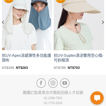
抗UV-Apex涼感彈性多功能護
抗UV-Suptex清涼雙用空心帽-
頸布
可拆帽頂
Original
Current
Original
Current
NT$
299
NT$
263
NT$
799
NT$
703
price
price
price
price
This
This
was:
is:
was:
is:
product
product
NT$299.
NT$263.
NT$799.
NT$703.
has
has
multiple
multiple
variants.
variants.
團購訂製
異業合作
贊助回饋
人才招募
The
The
02-2299-7822
options
options
02-7753-3329