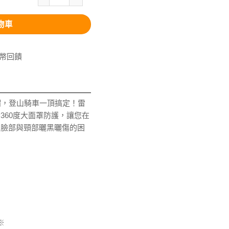
物車
V幣回饋
曬帽，登山騎車一頂搞定！雷
360度大面罩防護，讓您在
別臉部與頸部曬黑曬傷的困
※