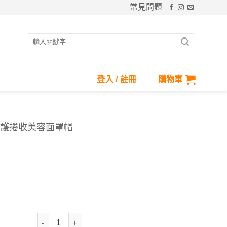
常見問題
搜
尋
關
鍵
登入 / 註冊
購物車
字:
能防護捲收美容面罩帽
抗UV-Suptex清涼多功能防護捲收美容面罩帽 數量