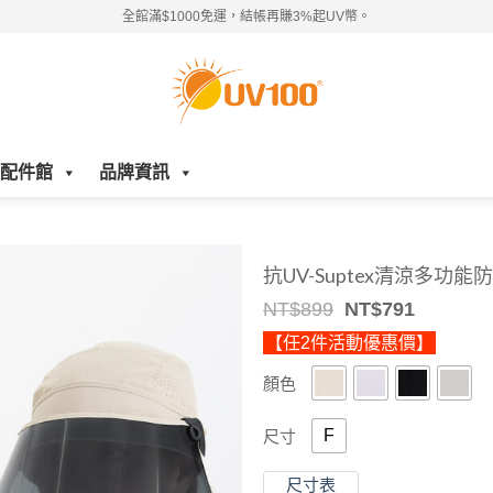
全館滿$1000免運，結帳再賺3%起UV幣。
配件館
品牌資訊
抗UV-Suptex清涼多功
Original
Current
NT$
899
NT$
791
price
price
【任2件活動優惠價】
was:
is:
NT$899.
NT$791.
顏色
F
尺寸
尺寸表