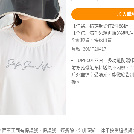
加入購
【任選】指定款式任2件88折
【全館】滿千免運再賺3%起U
全館現貨，快速出貨
貨號:
30MF26417
UPF50+四合一多功能防
射穿孔機能布料透氣不悶熱，全
戶外盡情享受陽光，能徹底告
擾。
※面罩正面有保護膜，保護膜一經撕除，如非瑕疵一律不接受退換貨