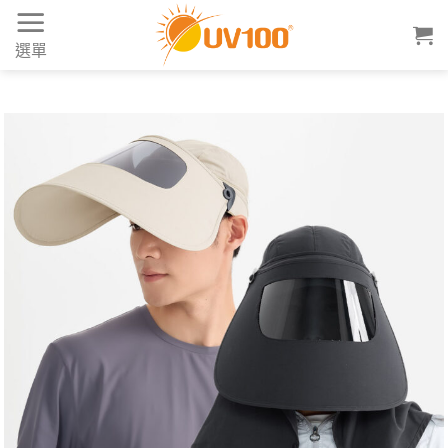
Skip
to
選單
content