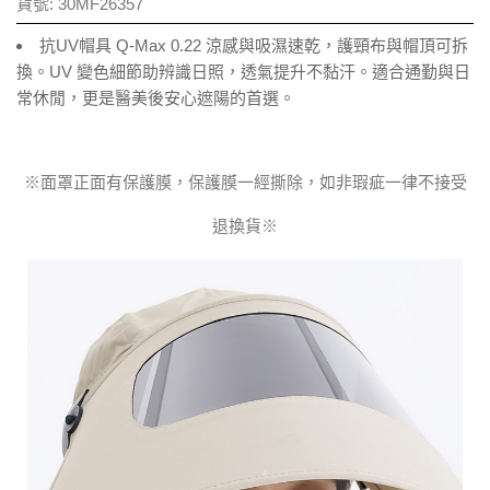
貨號:
30MF26357
抗UV帽具 Q-Max 0.22 涼感與吸濕速乾，護頸布與帽頂可拆
換。UV 變色細節助辨識日照，透氣提升不黏汗。適合通勤與日
常休閒，更是醫美後安心遮陽的首選。
※面罩正面有保護膜，保護膜一經撕除，如非瑕疵一律不接受
退換貨※