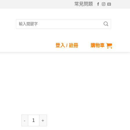
常見問題
搜
尋
關
鍵
登入 / 註冊
購物車
字:
抗UV-圖樣護頸漁夫帽-童 數量