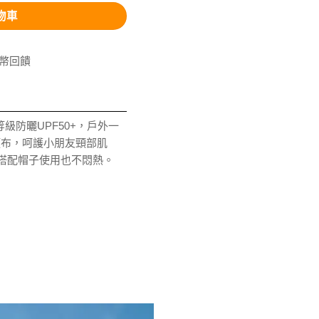
物車
V幣回饋
等級防曬UPF50+，戶外一
頸布，呵護小朋友頸部肌
搭配帽子使用也不悶熱。