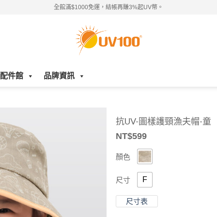
全館滿$1000免運，結帳再賺3%起UV幣。
配件館
品牌資訊
抗UV-圖樣護頸漁夫帽-童
NT$
599
顏色
F
尺寸
尺寸表