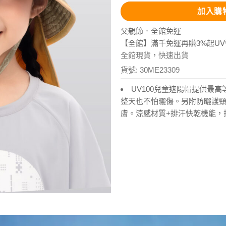
加入購
父親節．全館免運
【全館】滿千免運再賺3%起U
全館現貨，快速出貨
貨號:
30ME23309
UV100兒童遮陽帽提供最高
整天也不怕曬傷。另附防曬護
膚。涼感材質+排汗快乾機能，