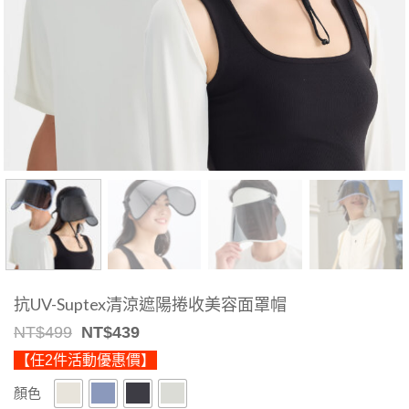
抗UV-Suptex清涼遮陽捲收美容面罩帽
Original
Current
NT$
499
NT$
439
price
price
【任2件活動優惠價】
was:
is:
NT$499.
NT$439.
顏色