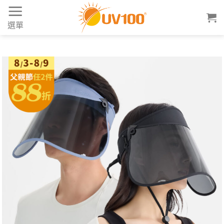
Skip
to
選單
content