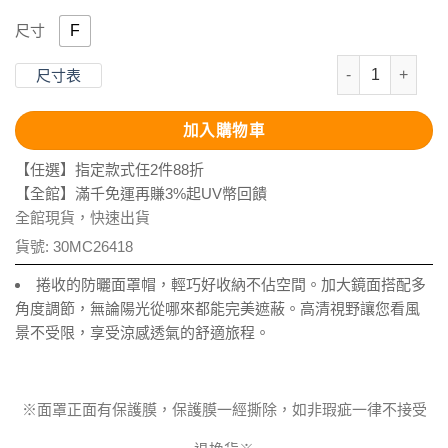
F
尺寸
抗UV-Supt
尺寸表
加入購物車
【任選】指定款式任2件88折
【全館】滿千免運再賺3%起UV幣回饋
全館現貨，快速出貨
貨號:
30MC26418
捲收的防曬面罩帽，輕巧好收納不佔空間。加大鏡面搭配多
角度調節，無論陽光從哪來都能完美遮蔽。高清視野讓您看風
景不受限，享受涼感透氣的舒適旅程。
※面罩正面有保護膜，保護膜一經撕除，如非瑕疵一律不接受