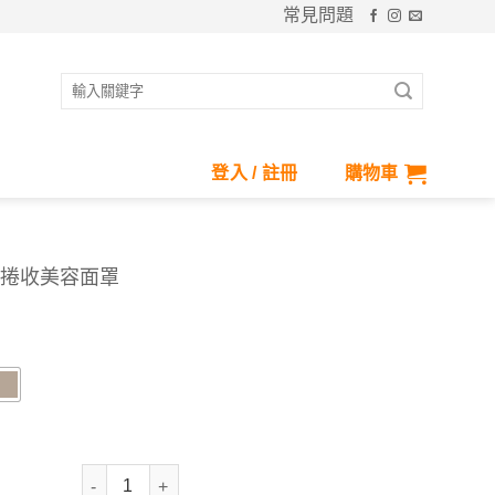
常見問題
搜
尋
關
鍵
登入 / 註冊
購物車
字:
遮陽捲收美容面罩
抗UV-Suptex清涼偏光遮陽捲收美容面罩 數量