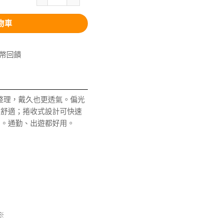
物車
V幣回饋
整理，戴久也更透氣。偏光
更舒適；捲收式設計可快速
間。通勤、出遊都好用。
※