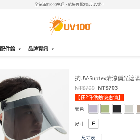
全館滿$1000免運，結帳再賺3%起UV幣。
配件館
品牌資訊
抗UV-Suptex清涼偏光
Original
Current
NT$
799
NT$
703
price
price
【任2件活動優惠價】
was:
is:
NT$799.
NT$703.
顏色
F
尺寸
尺寸表