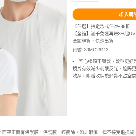
加入購
【任選】指定款式任2件88折
【全館】滿千免運再賺3%起U
全館現貨，快速出貨
貨號:
30MC26413
空心帽頂不壓髮、髮型更好
鏡片有效減少刺眼反光，遮陽
收納，附贈收納袋好帶不占空
※面罩正面有保護膜，保護膜一經撕除，如非瑕疵一律不接受退換貨