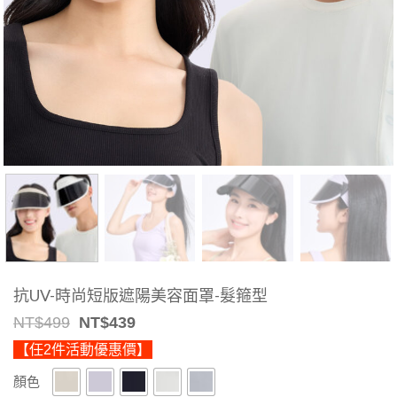
抗UV-時尚短版遮陽美容面罩-髮箍型
Original
Current
NT$
499
NT$
439
price
price
【任2件活動優惠價】
was:
is:
NT$499.
NT$439.
顏色