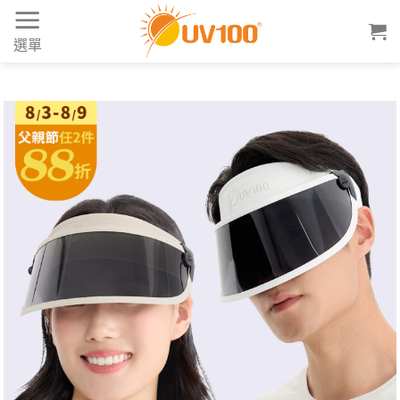
Skip
to
選單
content