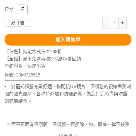
F
尺寸
抗UV-時尚短版
尺寸表
加入購物車
【任選】指定款式任2件88折
【全館】滿千免運再賺3%起UV幣回饋
全館現貨，快速出貨
貨號:
30MC25515
髮箍式帽簷穿戴舒適，搭配抗UV鏡片，保護您的視線免受刺
眼的陽光照射。各種戶外場和防曬必備，為您打造時尚與防護
的完美結合。
※面罩正面有保護膜，保護膜一經撕除，如非瑕疵一律不接受