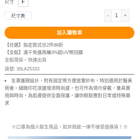
F
尺寸
抗UV-Apex
尺寸表
加入購物車
【任選】指定款式任2件88折
【全館】滿千免運再賺3%起UV幣回饋
全館現貨，快速出貨
貨號:
30LA25333
全罩護頸設計，附有固定帶方便放置紗布，特別適用於醫美
術後。細緻印花滾邊增添時尚感，也可作為領巾穿戴，兼具實
用與時尚，為肌膚提供全面保護，讓你輕鬆應對日常或特殊需
求
※口罩為個人衛生用品，如非瑕疵一律不接受退換貨！※