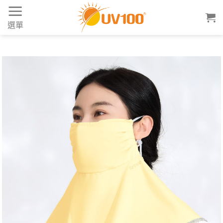
Skip
to
選單
content