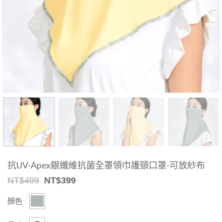
抗UV-Apex銀纖維抗菌全罩領巾護頸口罩-可放紗布
Original
Current
NT$
499
NT$
399
price
price
was:
is:
顏色
NT$499.
NT$399.