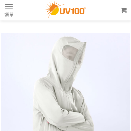
Skip
to
選單
content