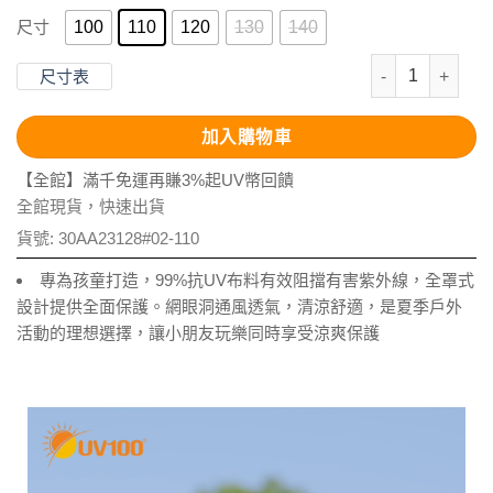
100
110
120
130
140
尺寸
抗UV-Apex
尺寸表
加入購物車
【全館】滿千免運再賺3%起UV幣回饋
全館現貨，快速出貨
貨號:
30AA23128#02-110
專為孩童打造，99%抗UV布料有效阻擋有害紫外線，全罩式
設計提供全面保護。網眼洞通風透氣，清涼舒適，是夏季戶外
活動的理想選擇，讓小朋友玩樂同時享受涼爽保護