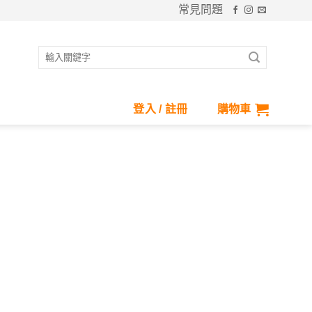
常見問題
搜
尋
關
鍵
登入 / 註冊
購物車
字: