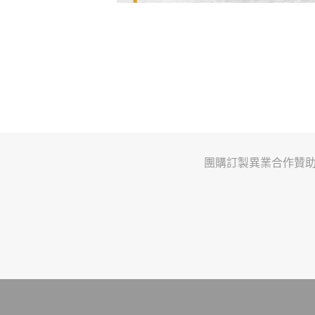
團購訂製
異業合作
贊