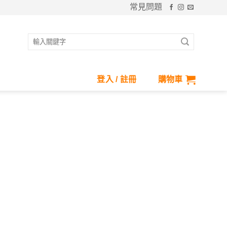
常見問題
搜
尋
關
鍵
登入 / 註冊
購物車
字: