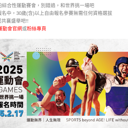
的綜合性運動賽會，別錯過，和世界挑一場吧
壯年運動會報名中，30歲(含)以上自由報名參賽無需任何資格選拔
共襄盛舉吧!!
年運動會官網
或
粉絲專頁