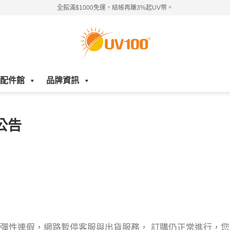
全館滿$1000免運，結帳再賺3%起UV幣。
配件館
品牌資訊
公告
/2(一)適逢元旦彈性連假，網路暫停客服與出貨服務， 訂購仍正常進