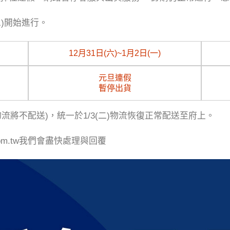
二)開始進行。
12月31日(六)~1月2日(一)
元旦連假
暫停出貨
(物流將不配送)，統一於1/3(二)物流恢復正常配送至府上。
com.tw我們會盡快處理與回覆