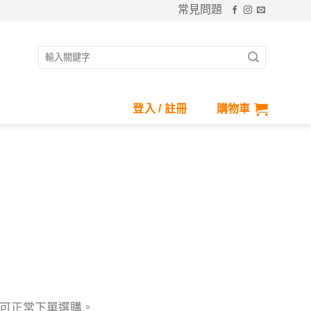
常見問題
搜
尋
關
鍵
登入 / 註冊
購物車
字:
行，您可正常下單選購。