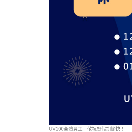
UV100全體員工 敬祝您假期愉快！