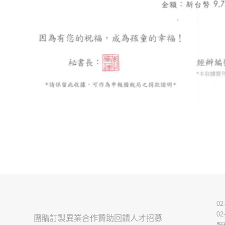
02
02
團購訂製
異業合作
贊助回饋
人才招募
服