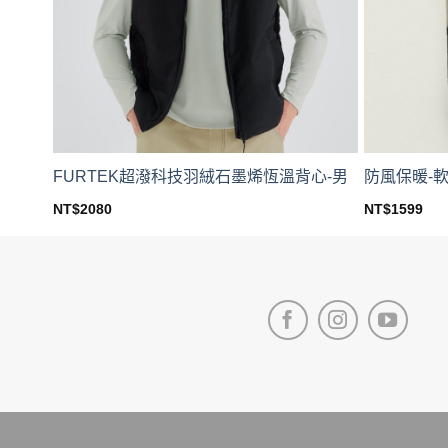
FURTEK超潑科技羽絨石墨烯恆溫背心-男
防風保暖-
NT$
2080
NT$
1599
This
This
product
product
has
has
multiple
multiple
variants.
variants.
The
The
options
options
may
may
be
be
chosen
chosen