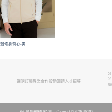
軟殼修身背心-男
02
02
團購訂製
異業合作
贊助回饋
人才招募
服
莨仕國際股份有限公司 Copyright © 2026 UV100