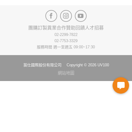
This
This
product
product
has
has
multiple
multiple
variants.
variants.
團購訂製
異業合作
贊助回饋
人才招募
The
The
02-2299-7822
options
options
02-7753-3329
may
may
服務時間 週一至週五 09:00~17:30
be
be
chosen
chosen
on
on
莨仕國際股份有限公司 Copyright © 2026 UV100
the
the
網站地圖
product
product
page
page