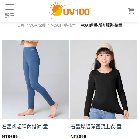
Skip
to
選單
content
首頁
/
VOAI保暖
/
VOAI保暖-孩童
/
VOAI保暖-所有服飾-孩童
石墨烯超彈內搭褲-童
石墨烯超彈圓領上衣-童
NT$
699
NT$
699